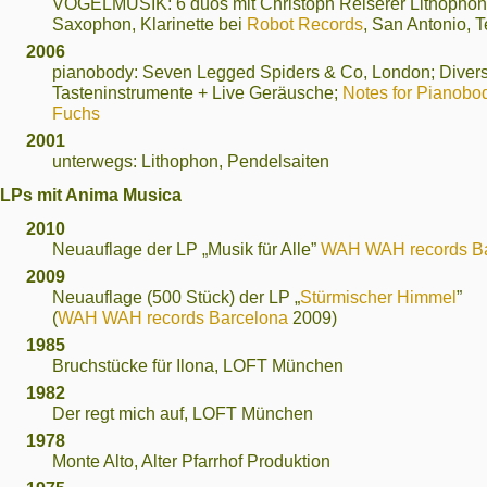
VOGELMUSIK: 6 duos mit Christoph Reiserer Lithophon,
Saxophon, Klarinette bei
Robot Records
, San Antonio, 
2006
pianobody: Seven Legged Spiders & Co, London; Diver
Tasteninstrumente + Live Geräusche;
Notes for Pianobo
Fuchs
2001
unterwegs: Lithophon, Pendelsaiten
LPs mit Anima Musica
2010
Neuauflage der LP „Musik für Alle”
WAH WAH records Ba
2009
Neuauflage (500 Stück) der LP „
Stürmischer Himmel
”
(
WAH WAH records Barcelona
2009)
1985
Bruchstücke für Ilona, LOFT München
1982
Der regt mich auf, LOFT München
1978
Monte Alto, Alter Pfarrhof Produktion