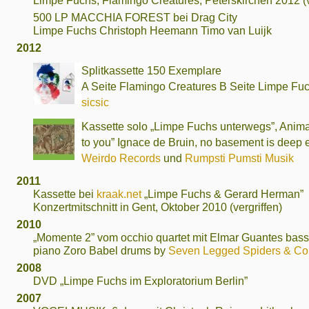
Limpe Fuchs, Flamingo Creatures, Peterskirchen 2012 (v
500 LP MACCHIA FOREST bei Drag City
Limpe Fuchs Christoph Heemann Timo van Luijk
2012
Splitkassette 150 Exemplare
A Seite Flamingo Creatures B Seite Limpe Fu
sicsic
Kassette solo „Limpe Fuchs unterwegs”, Anima 
to you” Ignace de Bruin, no basement is deep
Weirdo Records
und
Rumpsti Pumsti Musik
2011
Kassette bei
kraak.net
„Limpe Fuchs & Gerard Herman”
Konzertmitschnitt in Gent, Oktober 2010 (vergriffen)
2010
„Momente 2” vom occhio quartet mit Elmar Guantes bas
piano Zoro Babel drums by
Seven Legged Spiders & Co
2008
DVD „Limpe Fuchs im Exploratorium Berlin”
2007