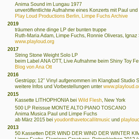
Anima Sound im Lungau 1977
unveröffentlichte Aufnahme eines Konzerts mit Paul un
Play Loud Productions Berlin, Limpe Fuchs Archive
2019
träumen ohne dinge LP der bunten truppe
Ruth-Maria Adam, Limpe Fuchs, Ronnie Oliveras, Ignaz
www.playloud.org
2017
String Stone Weight Solo LP
beim Label ANA OTT, Live Aufnahme beim Shiny Toy Fes
Blog von Ana Ott
2016
Gestrüpp; 12" Vinyl aufgenommen im Klangbad Studio 
weitere Infos und Vorbestellungen unter
www.playloud.o
2015
Kassette LITHOPHONIA bei
Wild Flesh
, New York
500 LP Reissue MONTE ALTO PIANO TOSCANO
Anima Musica Paul und Limpe Fuchs
ab März 2015 bei
youdonthavetocallitmusic
und
playlou
2013
50 Kassetten DER WIND DER WIND DER WINTER KI