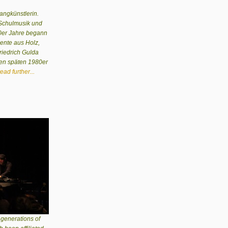
angkünstlerin.
 Schulmusik und
70er Jahre begann
ente aus Holz,
riedrich Gulda
en späten 1980er
read further...
 generations of