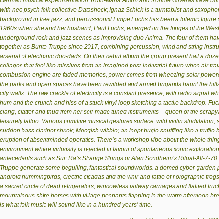
German musical experimentation. Ruth-Maria Adam and Ronnie Oliveras have both 
with neo psych folk collective Datashock; Ignaz Schick is a turntablist and saxophon
background in free jazz; and percussionist Limpe Fuchs has been a totemic figure s
1960s when she and her husband, Paul Fuchs, emerged on the fringes of the We
underground rock and jazz scenes as improvising duo Anima. The four of them ha
together as Bunte Truppe since 2017, combining percussion, wind and string instr
arsenal of electronic doo-dads. On their debut album the group present half a doz
collages that feel like missives from an imagined post-industrial future when air tra
combustion engine are faded memories, power comes from wheezing solar powered
the parks and open spaces have been rewilded and armed brigands haunt the hills
city walls. The raw crackle of electricity is a constant presence, with radio signal 
hum and the crunch and hiss of a stuck vinyl loop sketching a tactile backdrop. Fuc
clang, clatter and thud from her self-made tuned instruments – queen of the scrapy
leisurely tattoo. Various primitive musical gestures surface: wild violin stridulation
sudden bass clarinet shriek; Moogish wibble; an inept bugle snuffling like a truffle
eruption of absentminded operatics. There’s a workshop vibe about the whole thing
environment where virtuosity is rejected in favour of spontaneous sonic exploratio
antecedents such as Sun Ra’s Strange Strings or Alan Sondheim’s Ritual-All-7-70. 
Truppe generate some beguiling, fantastical soundworlds: a domed cyber-garden p
android hummingbirds, electric cicadas and the whir and rattle of holographic frogs
a sacred circle of dead refrigerators; windowless railway carriages and flatbed truc
mountainous shire horses with village pennants flapping in the warm afternoon bre
is what folk music will sound like in a hundred years’ time.