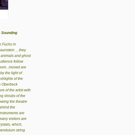
e Sounding
 Fuchs in
raunstein
....they
s, animals and ghost
audience follow
room...moved are
y the light of
shlights of the
la Oberbeck
re of the artist with
ng shrubs of the
owing the theatre
behind the
instruments are
 many visitors are
ystals, which,
 pendulum string