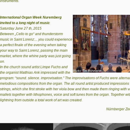
instruments.
International Organ Week Nuremberg
invited to a long night of music
Saturday June 27 th, 2015
Between „Cello to go“ and thunder­storm
music in Saint Lorenz:... you could experience
a perfect finale of the evening when taking
your way to Saint Lorenz, passing the main
market, where the whine party was just going
on.
In the church sound artist Limpe Fuchs and
the organist Matthias Ank impressed with the
program: “sound. silence. improvisation.” The improvisations of Fuchs were alternat
melodious compositions from the organ. The all round artist produced impression
strings, which she first stroke with her viola bow and then made them ringing with v
mallets together with lithophones, voice and soft tunes from the organ. Together wit
lightning from outside a total work of art was created.
Nürnberger Zei