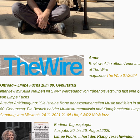
Amor
Review of the album
Amor
in 
of
The Wire
magazine
The Wire 07/2024
Offroad – Limpe Fuchs zum 80. Geburtstag
Interview mit Julia Neupert im SWR: Werdegang von früher bis jetzt und fast eine
von Limpe Fuchs
Aus der Ankündigung: "Sie ist eine Ikone der experimentellen Musik und feiert in 
80. Geburtstag: Ein Besuch bei der Multinstrumentalistin und Klangforscherin Limp
Sendung vom Mittwoch, 24.11.2021 21:05 Uhr, SWR2 NOWJazz
Berliner Tagesspiegel
Ausgabe 20. bis 26. August 2020
Limpe Fuchs ... hört den Klang verschwinden