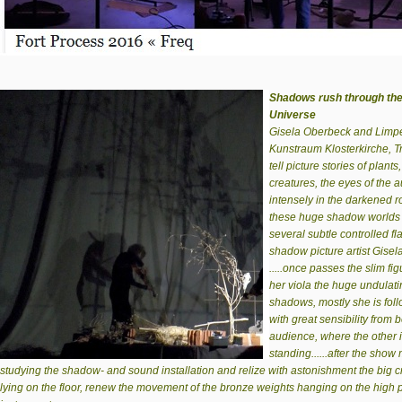
Shadows rush through th
Universe
Gisela Oberbeck and Limpe
Kunstraum Klosterkirche, T
tell picture stories of plant
creatures, the eyes of the 
intensely in the darkened 
these huge shadow worlds b
several subtle controlled fla
shadow picture artist Gise
.....once passes the slim figu
her viola the huge undulati
shadows, mostly she is foll
with great sensibility from 
audience, where the other 
standing......after the show
studying the shadow- and sound installation and relize with astonishment the big cr
lying on the floor, renew the movement of the bronze weights hanging on the high