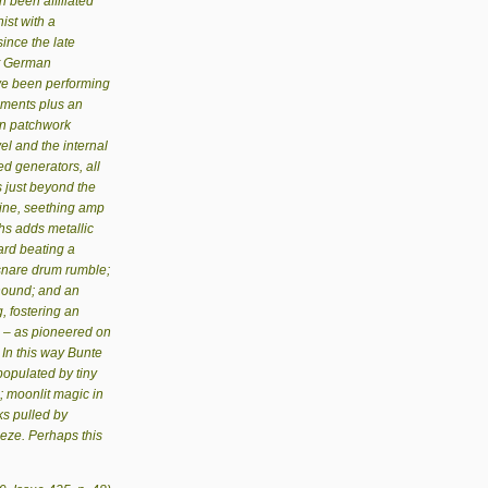
been affiliated
ist with a
ince the late
st German
ve been performing
uments plus an
en patchwork
vel and the internal
 generators, all
 just beyond the
whine, seething amp
hs adds metallic
ard beating a
; snare drum rumble;
 hound; and an
, fostering an
n – as pioneered on
In this way Bunte
opulated by tiny
; moonlit magic in
ks pulled by
eze. Perhaps this