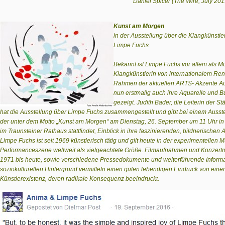
Daniel Spicer (The Wire, July 2019
Kunst am Morgen
in der Ausstellung über die Klangkünstle
Limpe Fuchs
Bekannt ist Limpe Fuchs vor allem als Mu
Klangkünstlerin von internationalem R
Rahmen der aktuellen ARTS- Akzente Au
nun erstmalig auch ihre Aquarelle und B
gezeigt. Judith Bader, die Leiterin der St
hat die Ausstellung über Limpe Fuchs zusammengestellt und gibt bei einem Auss
der unter dem Motto „Kunst am Morgen“ am Dienstag, 26. September um 11 Uhr in
im Traunsteiner Rathaus stattfindet, Einblick in ihre faszinierenden, bildnerischen A
Limpe Fuchs ist seit 1969 künstlerisch tätig und gilt heute in der experimentellen 
Performanceszene weltweit als vielgeachtete Größe. Filmaufnahmen und Konzertm
1971 bis heute, sowie verschiedene Pressedokumente und weiterführende Inform
soziokulturellen Hintergrund vermitteln einen guten lebendigen Eindruck von eine
Künstlerexistenz, deren radikale Konsequenz beeindruckt.