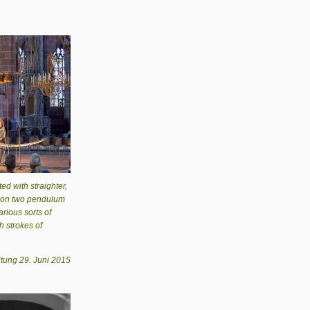
ed with straighter,
s on two pendulum
arious sorts of
h strokes of
tung 29. Juni 2015