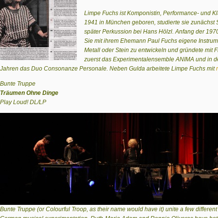
Limpe Fuchs ist Komponistin, Performance- und Kl
1941 in München geboren, studierte sie zunächst
später Perkussion bei Hans Hölzl. Anfang der 19
Sie mit ihrem Ehemann Paul Fuchs eigene Instrum
Metall oder Stein zu entwickeln und gründete mit F
zuerst das Experimentalensemble ANIMA und in d
Jahren das Duo Consonanze Personale. Neben Gulda arbeitete Limpe Fuchs mit
Bunte Truppe
Träumen Ohne Dinge
Play Loud! DL/LP
Bunte Truppe (or Colourful Troop, as their name would have it) unite a few different